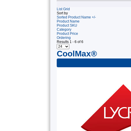
List
Grid
Sort by
Sorted Product Name +/-
Product Name
Product SKU
Category
Product Price
Ordering
Results 1 - 6 of 6
CoolMax®