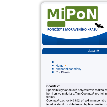
aktuálně
Home
obchodní podmínky
CoolMax®
®
CoolMax
Speciální čtyřkanálkové polyesterové vlákno, 
®
horní vrstvu materiálu.Tam Coolmax
rychleji 
teplotu.
®
Coolmax
zachovává kůži při aktivním pohybu 
tepelně stabilní v chladném i teplém prostředí