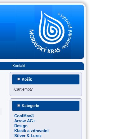
Kontakt
Košík
Cart empty
Kategorie
CoolMax®
Arrow AG+
Design
Klasik a zdravotní
Silver & Lurex