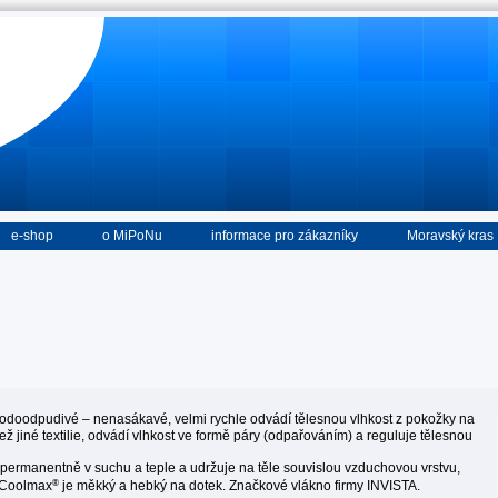
e-shop
o MiPoNu
informace pro zákazníky
Moravský kras
vodoodpudivé – nenasákavé, velmi rychle odvádí tělesnou vlhkost z pokožky na
než jiné textilie, odvádí vlhkost ve formě páry (odpařováním) a reguluje tělesnou
permanentně v suchu a teple a udržuje na těle souvislou vzduchovou vrstvu,
®
. Coolmax
je měkký a hebký na dotek. Značkové vlákno firmy INVISTA.